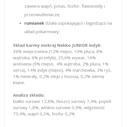
zawiera wapń, potas, fosfor, flawonoidy i
przeciwutleniacze;
rumianek
działa uspokajająco i łagodząco na
układ pokarmowy;
Skład karmy mokrej Nekko JUNIOR indyk:
36% wieprzowina (12% mięso, 10% płuca, 8%
wątroba, 6% przełyki), 25,6% wywar, 16%
wołowina (9% mięso, 4% wątroba, 2% płuca, 1%
serca), 14% indyk (mięso), 4% marchewka, 3% ryż,
1% minerały, 0,2% oleju z łososia, 0,2% siemię
lniane.
Analiza składu:
białko surowe 12,8%, tłuszcz surowy 7,4%, popiół
surowy 1,8%, włókno surowe 0,9%, wilgotność
75,4%, wapń 0,3%, fosfor 0,2%