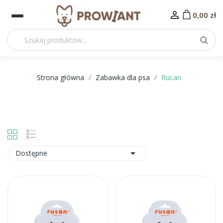

0,00 zł
Strona główna
Zabawka dla psa
Rucan

Dostępne