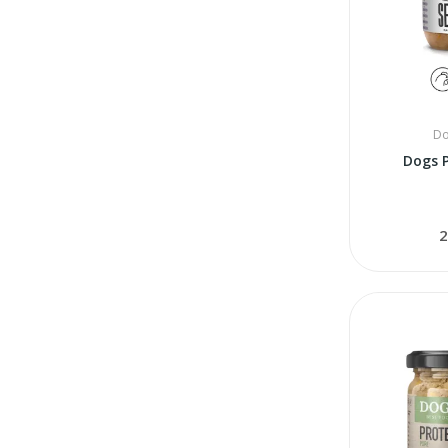
Do
Dogs P
2