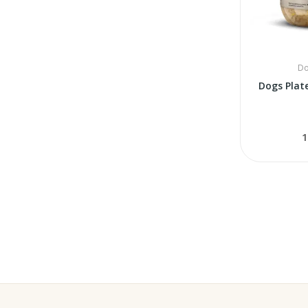
Do
Dogs Plat
1