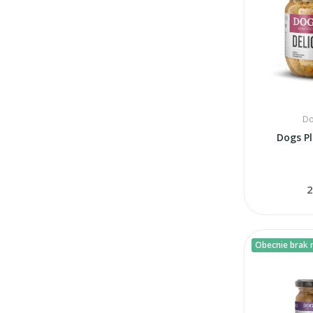
Do
Dogs Pl
2
Obecnie brak n