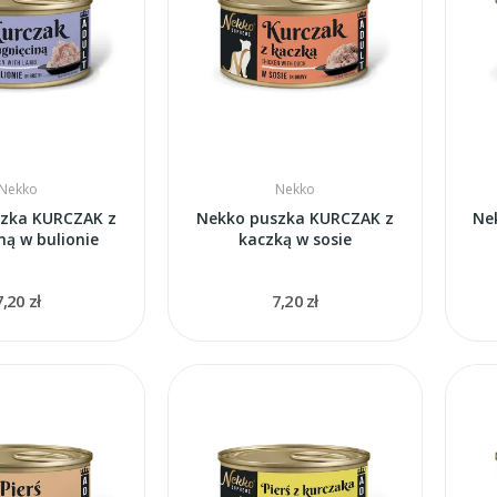
Nekko
Nekko
zka KURCZAK z
Nekko puszka KURCZAK z
Ne
ną w bulionie
kaczką w sosie
7,20 zł
7,20 zł