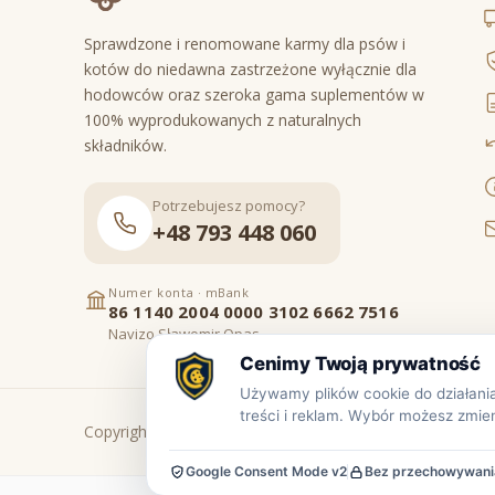
Sprawdzone i renomowane karmy dla psów i
kotów do niedawna zastrzeżone wyłącznie dla
hodowców oraz szeroka gama suplementów w
100% wyprodukowanych z naturalnych
składników.
Potrzebujesz pomocy?
+48 793 448 060
Numer konta · mBank
86 1140 2004 0000 3102 6662 7516
Navizo Sławomir Opas
Copyright © www.prowiant.pl · powered by
apify.pl