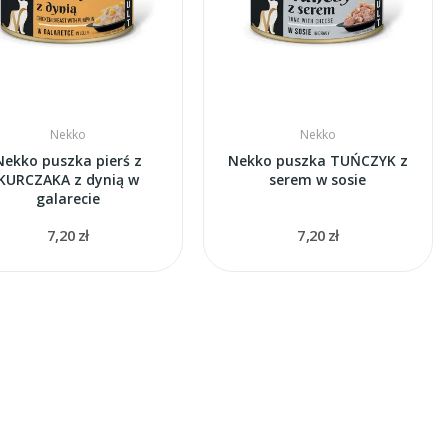
Nekko
Nekko
Nekko puszka pierś z
Nekko puszka TUŃCZYK z
KURCZAKA z dynią w
serem w sosie
galarecie
7,20 zł
7,20 zł