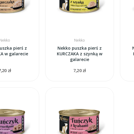
Nekko
Nekko
uszka pierś z
Nekko puszka pierś z
 w galarecie
KURCZAKA z szynką w
galarecie
7,20 zł
7,20 zł