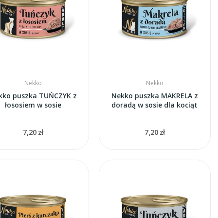
Nekko
Nekko
kko puszka TUŃCZYK z
Nekko puszka MAKRELA z
łososiem w sosie
doradą w sosie dla kociąt
7,20 zł
7,20 zł