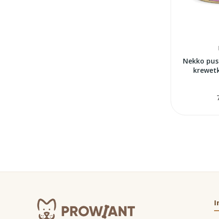
Nekko pus
krewet
I