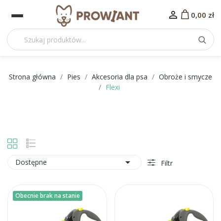

0,00 zł
Strona główna
Pies
Akcesoria dla psa
Obroże i smycze
Flexi

Dostępne
Filtr
Obecnie brak na stanie