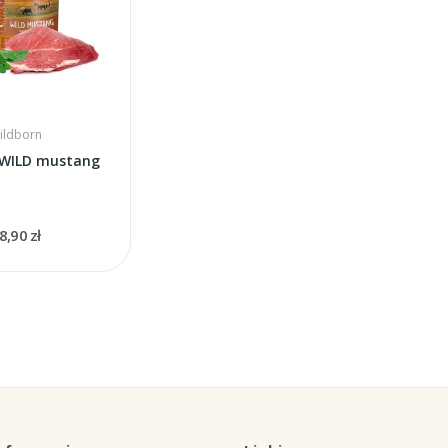
ildborn
 WILD mustang
8,90 zł