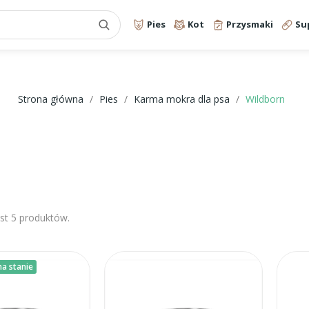
Pies
Kot
Przysmaki
Su
Strona główna
Pies
Karma mokra dla psa
Wildborn
est 5 produktów.
a stanie