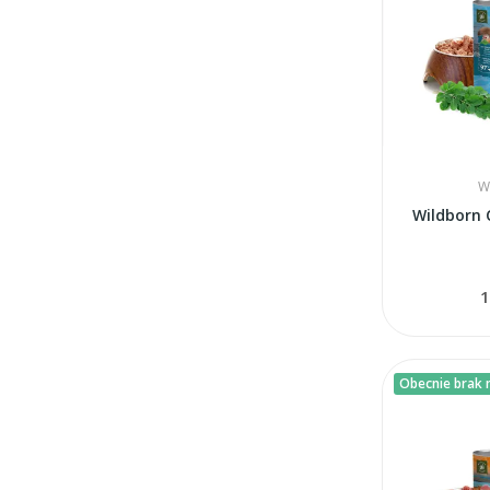
W
Wildborn 
1
Obecnie brak n