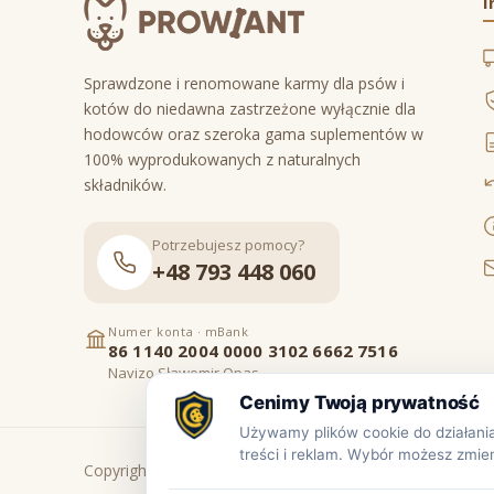
I
Sprawdzone i renomowane karmy dla psów i
kotów do niedawna zastrzeżone wyłącznie dla
hodowców oraz szeroka gama suplementów w
100% wyprodukowanych z naturalnych
składników.
Potrzebujesz pomocy?
+48 793 448 060
Numer konta · mBank
86 1140 2004 0000 3102 6662 7516
Navizo Sławomir Opas
Copyright © www.prowiant.pl · powered by
apify.pl