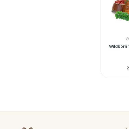
W
Wildborn
2