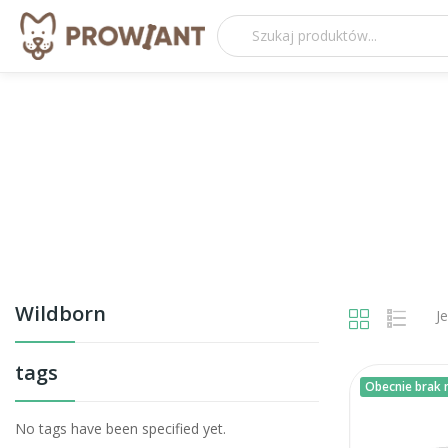
Wildborn
J
tags
Obecnie brak n
No tags have been specified yet.