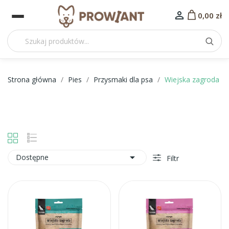

0,00 zł
Strona główna
Pies
Przysmaki dla psa
Wiejska zagroda

Dostępne
Filtr