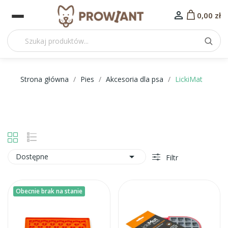

0,00 zł
Strona główna
Pies
Akcesoria dla psa
LickiMat

Dostępne
Filtr
Obecnie brak na stanie