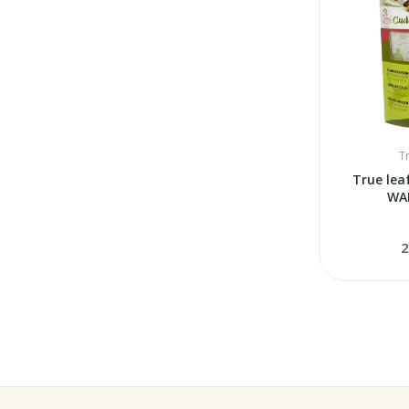
T
True le
WA
2