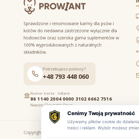
I
Sprawdzone i renomowane karmy dla psów i
kotów do niedawna zastrzeżone wyłącznie dla
hodowców oraz szeroka gama suplementów w
100% wyprodukowanych z naturalnych
składników.
Potrzebujesz pomocy?
+48 793 448 060
Numer konta · mBank
86 1140 2004 0000 3102 6662 7516
Navizo Sławomir Opas
Copyright © www.prowiant.pl · powered by
apify.pl