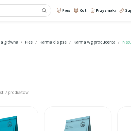
Pies
Kot
Przysmaki
Su
na główna
Pies
Karma dla psa
Karma wg producenta
Nat
est 7 produktów.