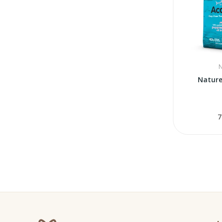
N
Natur
7