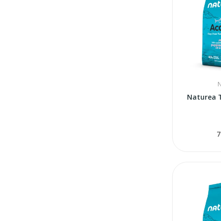
N
Naturea 
7