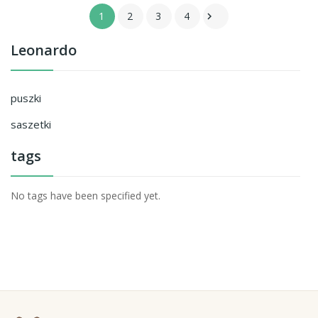
1
2
3
4

Leonardo
puszki
saszetki
tags
No tags have been specified yet.