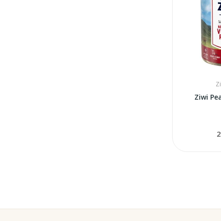
Z
Ziwi Pe
2