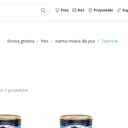
Pies
Kot
Przysmaki
Su
Strona główna
Pies
Karma mokra dla psa
ZiwiPeak
est 3 produktów.