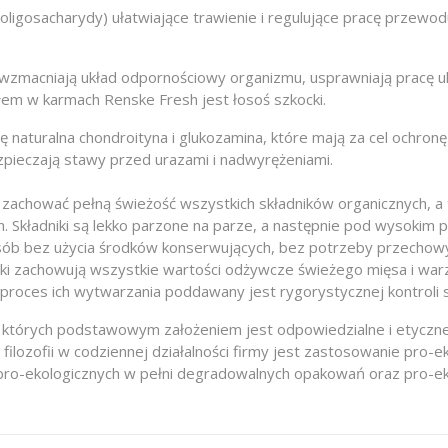
oligosacharydy) ułatwiające trawienie i regulujące pracę przew
acniają układ odpornościowy organizmu, usprawniają pracę ukła
dłem w karmach Renske Fresh jest łosoś szkocki.
ię naturalna chondroityna i glukozamina, które mają za cel ochr
zpieczają stawy przed urazami i nadwyrężeniami.
 zachować pełną świeżość wszystkich składników organicznych,
 Składniki są lekko parzone na parze, a następnie pod wysokim 
sób bez użycia środków konserwujących, bez potrzeby przechow
niki zachowują wszystkie wartości odżywcze świeżego mięsa i w
 proces ich wytwarzania poddawany jest rygorystycznej kontroli s
ty), których podstawowym założeniem jest odpowiedzialne i etycz
ozofii w codziennej działalności firmy jest zastosowanie pro-ek
pro-ekologicznych w pełni degradowalnych opakowań oraz pro-ek