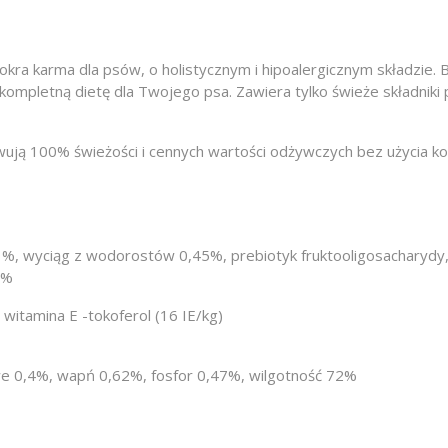
 karma dla psów, o holistycznym i hipoalergicznym składzie. Bo
ompletną dietę dla Twojego psa. Zawiera tylko świeże składniki 
owują 100% świeżości i cennych wartości odżywczych bez użycia 
, wyciąg z wodorostów 0,45%, prebiotyk fruktooligosacharydy, min
5%
 witamina E -tokoferol (16 IE/kg)
we 0,4%, wapń 0,62%, fosfor 0,47%, wilgotność 72%