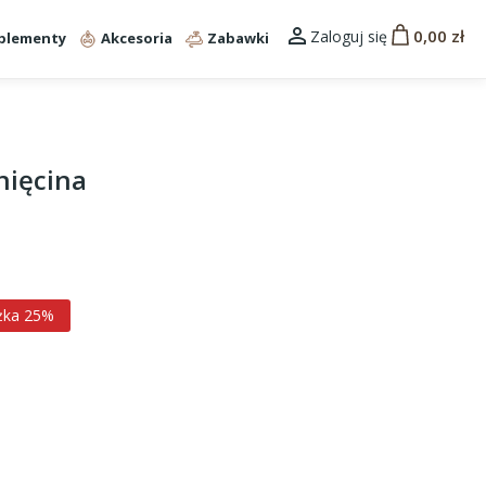

0,00 zł
Zaloguj się
plementy
Akcesoria
Zabawki
nięcina
żka 25%