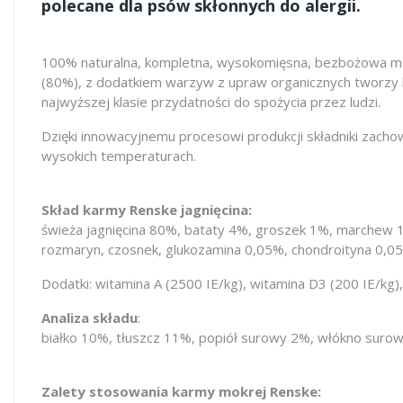
polecane dla psów skłonnych do alergii.
100% naturalna, kompletna, wysokomięsna, bezbożowa mokra
(80%), z dodatkiem warzyw z upraw organicznych tworzy k
najwyższej klasie przydatności do spożycia przez ludzi.
Dzięki innowacyjnemu procesowi produkcji składniki zach
wysokich temperaturach.
Skład karmy Renske jagnięcina:
świeża jagnięcina 80%, bataty 4%, groszek 1%, marchew 1%
rozmaryn, czosnek, glukozamina 0,05%, chondroityna 0,0
Dodatki: witamina A (2500 IE/kg), witamina D3 (200 IE/kg),
Analiza składu
:
białko 10%, tłuszcz 11%, popiół surowy 2%, włókno suro
Zalety stosowania karmy mokrej Renske: