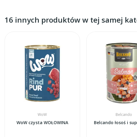
16 innych produktów w tej samej kate
WoW
Belcando
WoW czysta WOŁOWINA
Belcando łosoś i su