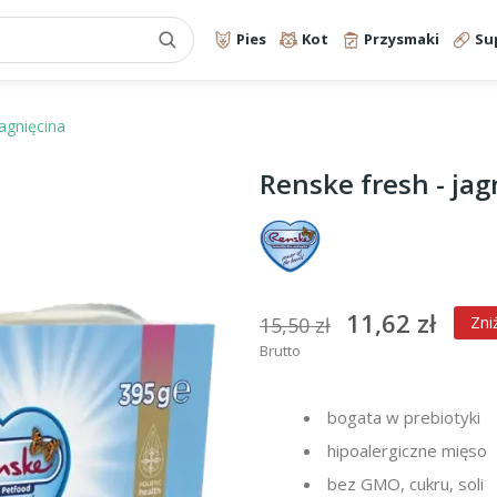
Pies
Kot
Przysmaki
Su
jagnięcina
Renske fresh - jag
11,62 zł
15,50 zł
Zni
Brutto
bogata w prebiotyki
hipoalergiczne mięso
bez GMO, cukru, soli