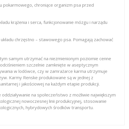
odu pokarmowego, chroniące organizm psa przed
du krążenia i serca, funkcjonowanie mózgu i narządu
onę układu chrzęstno – stawowego psa. Pomagają zachować
 a tym samym utrzymać na niezmienionym poziomie cenne
podciśnieniem szczelnie zamknięte w aseptycznym
ywania w lodówce, czy w zamrażarce karma utrzymuje
arzyw. Karmy Renske produkowane są w jednej z
anitarnej i jakościowej na każdym etapie produkcji.
ne oddziaływanie na społeczeństwo z możliwie największym
ologicznej nowoczesnej linii produkcyjnej, stosowanie
ologicznych, hybrydowych środków transportu.