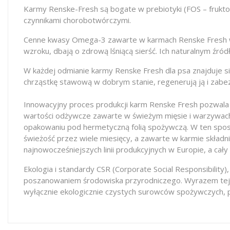
Karmy Renske-Fresh są bogate w prebiotyki (FOS – frukto
czynnikami chorobotwórczymi.
Cenne kwasy Omega-3 zawarte w karmach Renske Fresh wzm
wzroku, dbają o zdrową lśniącą sierść. Ich naturalnym źró
W każdej odmianie karmy Renske Fresh dla psa znajduje s
chrząstkę stawową w dobrym stanie, regenerują ją i zabe
Innowacyjny proces produkcji karm Renske Fresh pozwala
wartości odżywcze zawarte w świeżym mięsie i warzywach.
opakowaniu pod hermetyczną folią spożywczą. W ten spo
świeżość przez wiele miesięcy, a zawarte w karmie skład
najnowocześniejszych linii produkcyjnych w Europie, a cały
Ekologia i standardy CSR (Corporate Social Responsibili
poszanowaniem środowiska przyrodniczego. Wyrazem tej fil
wyłącznie ekologicznie czystych surowców spożywczych, 