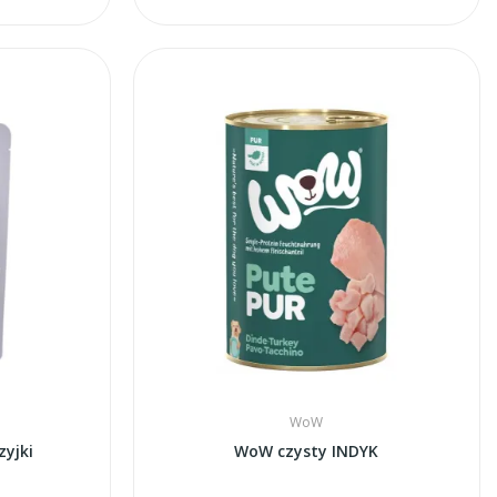
WoW
yjki
WoW czysty INDYK