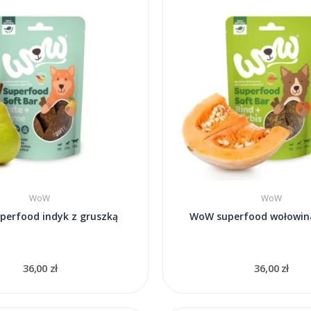
WoW
WoW
erfood indyk z gruszką
WoW superfood wołowina
36,00 zł
36,00 zł