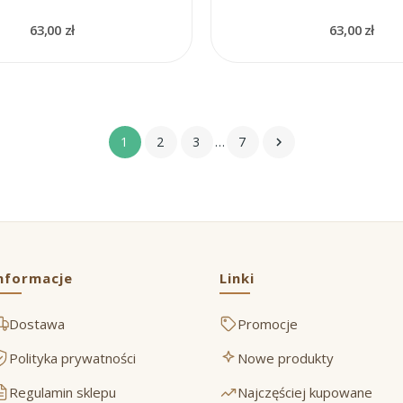
63,00 zł
63,00 zł
1
2
3
…
7

nformacje
Linki
Dostawa
Promocje
Polityka prywatności
Nowe produkty
Regulamin sklepu
Najczęściej kupowane