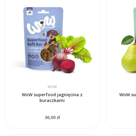
WoW
WoW superfood jagnięcina z
WoW sup
buraczkami
36,00 zł