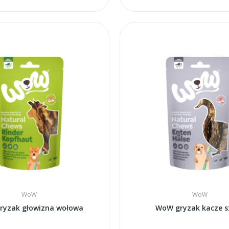
WoW
WoW
ryzak głowizna wołowa
WoW gryzak kacze sz