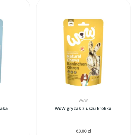
WoW
zaka
WoW gryzak z uszu królika
63,00 zł