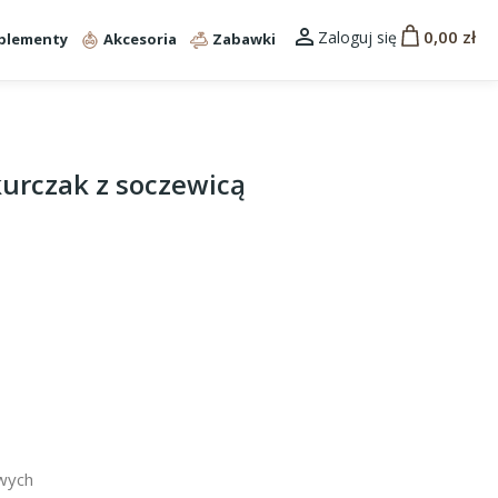

0,00 zł
Zaloguj się
plementy
Akcesoria
Zabawki
urczak z soczewicą
wych