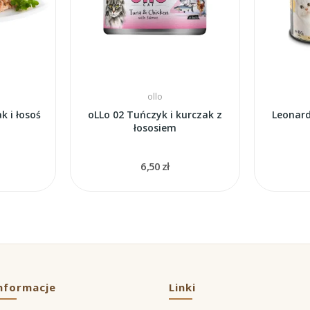
ollo
k i łosoś
oLLo 02 Tuńczyk i kurczak z
Leonard
łososiem
6,50 zł
nformacje
Linki