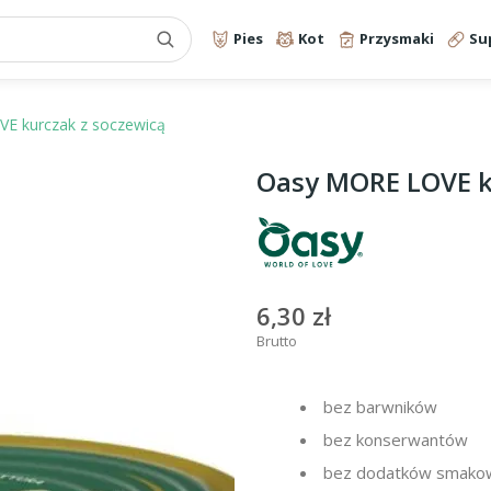
Pies
Kot
Przysmaki
Su
E kurczak z soczewicą
Oasy MORE LOVE k
6,30 zł
Brutto
bez barwników
bez konserwantów
bez dodatków smako