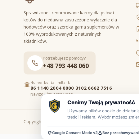
Sprawdzone i renomowane karmy dla psów i
kotów do niedawna zastrzeżone wyłącznie dla
hodowców oraz szeroka gama suplementów w
100% wyprodukowanych z naturalnych
składników.
Potrzebujesz pomocy?
+48 793 448 060
Numer konta · mBank
86 1140 2004 0000 3102 6662 7516
Navizo Sławomir Opas
Copyright © www.prowiant.pl · powered by
apify.pl