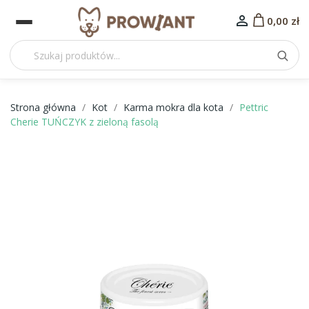

0,00 zł
Strona główna
Kot
Karma mokra dla kota
Pettric
Cherie TUŃCZYK z zieloną fasolą