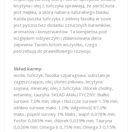
lecytyna i olej z tuńczyka sprawiają, że sierść kota
jest miękka, a skóra nabiera naturalnego blasku.
Każda puszka tuńczyka z zieloną fasolką w sosie
jest pyszna bez dodatku sztucznych barwników,
aromatów i konserwantów. Ta kompletna pod
względem odżywczym i zbilansowana dieta
zapewnia Twoim kotom wszystko, czego
potrzebują do prawidłowego rozwoju.
Skład karmy:
woda, tuńczyk, fasolka szparagowa, substancje
zagęszczające, olej słonecznikowy, lecytyna
sojowa, minerały, olej z tuńczyka, chlorek choliny,
witaminy, tauryna. SKŁAD ANALITYCZNY: Białko
surowe 7,0% min; oleje i tłuszcze surowe 1,5% min;
włókno surowe maks. 1,0%; wilgotność 87,0%
maks.; popiół surowy 3% Maks.; wapń 0,078% min;
Fosfor 0,065% min; chlorek 0,039% min; Tauryna
0,026% min; Omega 6 0,75% min; Omega 3 0,15%