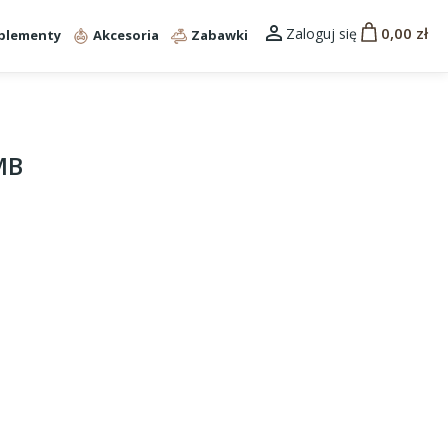

0,00 zł
Zaloguj się
plementy
Akcesoria
Zabawki
MB