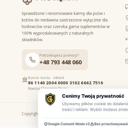
Sprawdzone i renomowane karmy dla psów i
kotów do niedawna zastrzeżone wyłącznie dla
hodowców oraz szeroka gama suplementów w
100% wyprodukowanych z naturalnych
składników.
Potrzebujesz pomocy?
+48 793 448 060
Numer konta · mBank
86 1140 2004 0000 3102 6662 7516
Navizo Sławomir Opas
Copyright © www.prowiant.pl · powered by
apify.pl