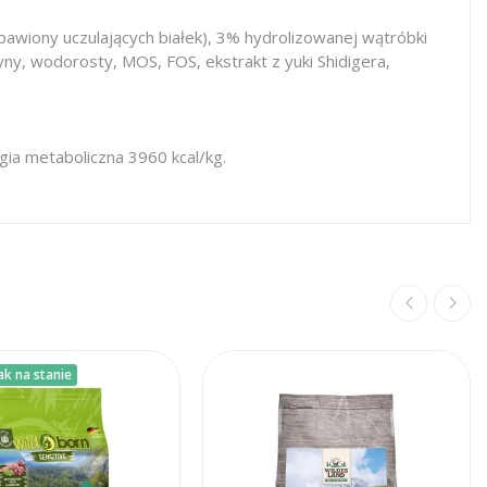
bawiony uczulających białek), 3% hydrolizowanej wątróbki
yny, wodorosty, MOS, FOS, ekstrakt z yuki Shidigera,
ia metaboliczna 3960 kcal/kg.
ak na stanie