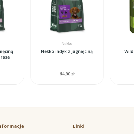
Nekko
nięciną
Nekko indyk z jagnięciną
Wild
 rasa
64,90 zł
nformacje
Linki