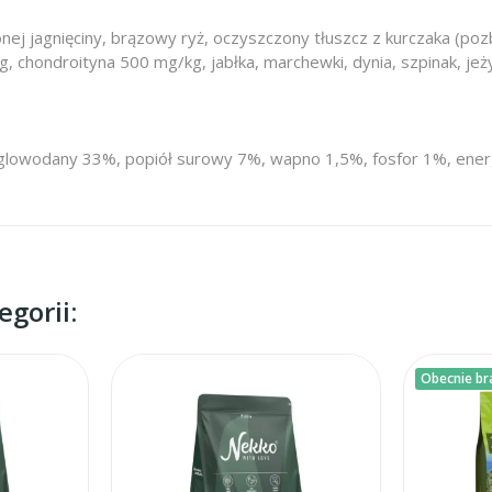
ej jagnięciny, brązowy ryż, oczyszczony tłuszcz z kurczaka (poz
g, chondroityna 500 mg/kg, jabłka, marchewki, dynia, szpinak, jeż
glowodany 33%, popiół surowy 7%, wapno 1,5%, fosfor 1%, energ
gorii:
Obecnie br