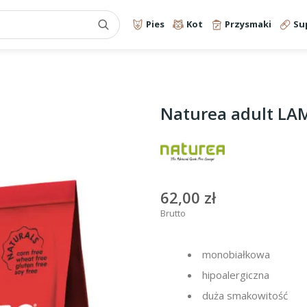
Pies
Kot
Przysmaki
Su
Naturea adult LA
62,00 zł
Brutto
monobiałkowa
hipoalergiczna
duża smakowitość