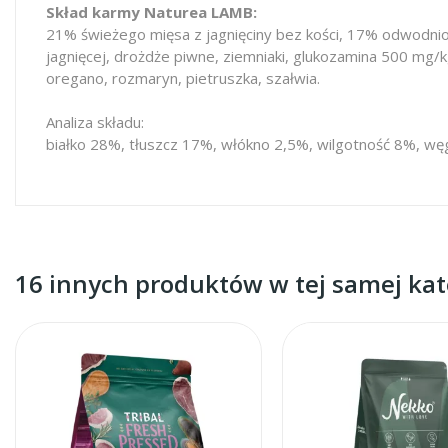
Skład karmy Naturea LAMB:
21% świeżego mięsa z jagnięciny bez kości, 17% odwodnion
jagnięcej, drożdże piwne, ziemniaki, glukozamina 500 mg/k
oregano, rozmaryn, pietruszka, szałwia.
Analiza składu:
białko 28%, tłuszcz 17%, włókno 2,5%, wilgotność 8%, wę
16 innych produktów w tej samej kate