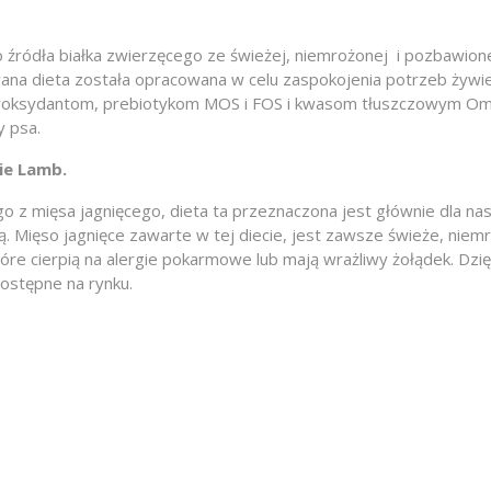
 źródła białka zwierzęcego ze świeżej, niemrożonej i pozbawion
na dieta została opracowana w celu zaspokojenia potrzeb żywien
ntyoksydantom, prebiotykom MOS i FOS i kwasom tłuszczowym Om
y psa.
ie Lamb.
 z mięsa jagnięcego, dieta ta przeznaczona jest głównie dla nas
ą. Mięso jagnięce zawarte w tej diecie, jest zawsze świeże, niem
 które cierpią na alergie pokarmowe lub mają wrażliwy żołądek. D
dostępne na rynku.