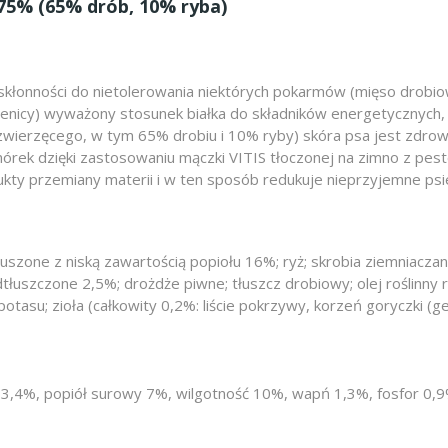
75% (65% drób, 10% ryba)
onności do nietolerowania niektórych pokarmów (mięso drobiowe i 
nicy) wyważony stosunek białka do składników energetycznych,
zwierzęcego, w tym 65% drobiu i 10% ryby) skóra psa jest zdrowa,
rek dzięki zastosowaniu mączki VITIS tłoczonej na zimno z peste
ukty przemiany materii i w ten sposób redukuje nieprzyjemne psi
uszone z niską zawartością popiołu 16%; ryż; skrobia ziemniacz
dtłuszczone 2,5%; drożdże piwne; tłuszcz drobiowy; olej roślinny 
tasu; zioła (całkowity 0,2%: liście pokrzywy, korzeń goryczki (ge
3,4%, popiół surowy 7%, wilgotność 10%, wapń 1,3%, fosfor 0,9%