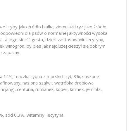
ryby jako źródło białka; ziemniaki i ryż jako źródło
 odpowiedni dla psów o normalnej aktywności wysoka
 a jego sierść gęsta, dzięki zastosowaniu lecytyny,
k winogron, by pies jak najdłużej cieszył się dobrym
e zapachy.
ana 14%; mączka rybna z morskich ryb 3%; suszone
rafinowany; nasiona szałwii; wątróbka drobiowa
ncjany), centuria, rumianek, koper, kminek, jemioła,
, sód 0,3%, witaminy, lecytyna.