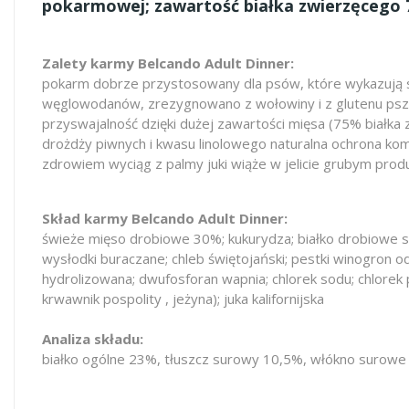
pokarmowej; zawartość białka zwierzęcego 
Zalety karmy Belcando Adult Dinner:
pokarm dobrze przystosowany dla psów, które wykazują skł
węglowodanów, zrezygnowano z wołowiny i z glutenu psze
przyswajalność dzięki dużej zawartości mięsa (75% białka 
drożdży piwnych i kwasu linolowego naturalna ochrona komó
zdrowiem wyciąg z palmy juki wiąże w jelicie grubym prod
Skład karmy Belcando Adult Dinner:
świeże mięso drobiowe 30%; kukurydza; białko drobiowe s
wysłodki buraczane; chleb świętojański; pestki winogron o
hydrolizowana; dwufosforan wapnia; chlorek sodu; chlorek po
krwawnik pospolity , jeżyna); juka kalifornijska
Analiza składu:
białko ogólne 23%, tłuszcz surowy 10,5%, włókno surowe 