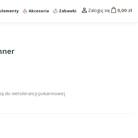

0,00 zł
Zaloguj się
plementy
Akcesoria
Zabawki
nner
ią do nietolerancji pokarmowej