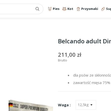
Pies
Kot
Przysmaki
Su
Belcando adult Di
211,00 zł
Brutto
dla psów ze skłonnośc
zawartość mięsa 75%
Waga :