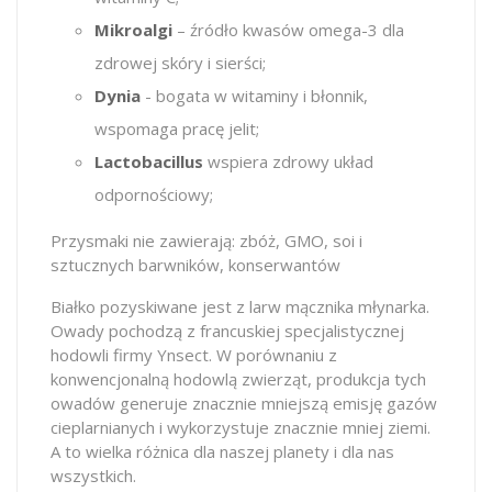
Mikroalgi
– źródło kwasów omega-3 dla
zdrowej skóry i sierści;
Dynia
- bogata w witaminy i błonnik,
wspomaga pracę jelit;
Lactobacillus
wspiera zdrowy układ
odpornościowy;
Przysmaki nie zawierają: zbóż, GMO, soi i
sztucznych barwników, konserwantów
Białko pozyskiwane jest z larw mącznika młynarka.
Owady pochodzą z francuskiej specjalistycznej
hodowli firmy Ynsect. W porównaniu z
konwencjonalną hodowlą zwierząt, produkcja tych
owadów generuje znacznie mniejszą emisję gazów
cieplarnianych i wykorzystuje znacznie mniej ziemi.
A to wielka różnica dla naszej planety i dla nas
wszystkich.