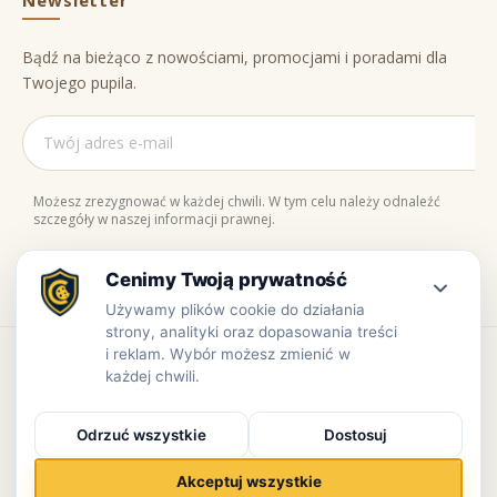
Bądź na bieżąco z nowościami, promocjami i poradami dla
Twojego pupila.
Możesz zrezygnować w każdej chwili. W tym celu należy odnaleźć
szczegóły w naszej informacji prawnej.
Naturalne składniki
Bezpieczne zakupy
100% jakości
Zaufaj nam
Copyright © www.prowiant.pl · powered by
apify.pl
Bezpieczne płatności