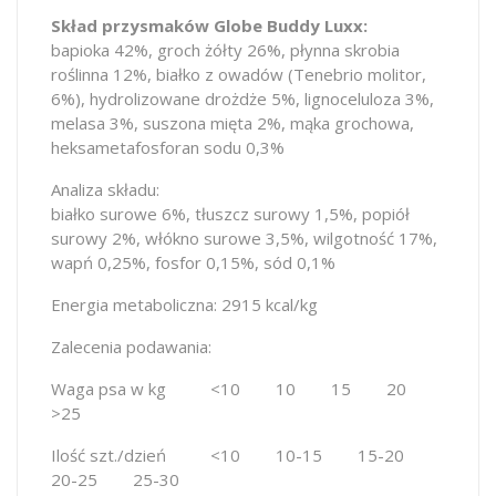
Skład przysmaków Globe Buddy Luxx:
bapioka 42%, groch żółty 26%, płynna skrobia
roślinna 12%, białko z owadów (Tenebrio molitor,
6%), hydrolizowane drożdże 5%, lignoceluloza 3%,
melasa 3%, suszona mięta 2%, mąka grochowa,
heksametafosforan sodu 0,3%
Analiza składu:
białko surowe 6%, tłuszcz surowy 1,5%, popiół
surowy 2%, włókno surowe 3,5%, wilgotność 17%,
wapń 0,25%, fosfor 0,15%, sód 0,1%
Energia metaboliczna: 2915 kcal/kg
Zalecenia podawania:
Waga psa w kg <10 10 15 20
>25
Ilość szt./dzień <10 10-15 15-20
20-25 25-30