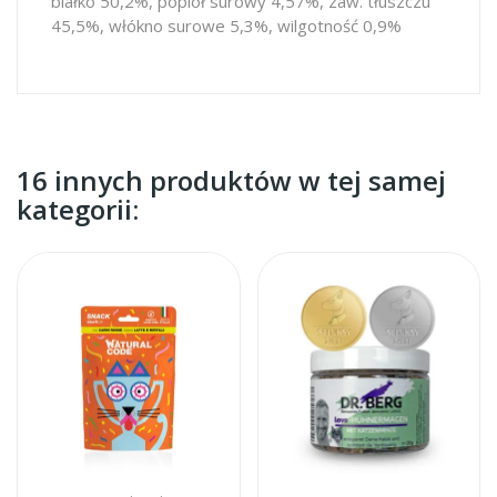
białko 50,2%, popiół surowy 4,57%, zaw. tłuszczu
45,5%, włókno surowe 5,3%, wilgotność 0,9%
16 innych produktów w tej samej
kategorii: