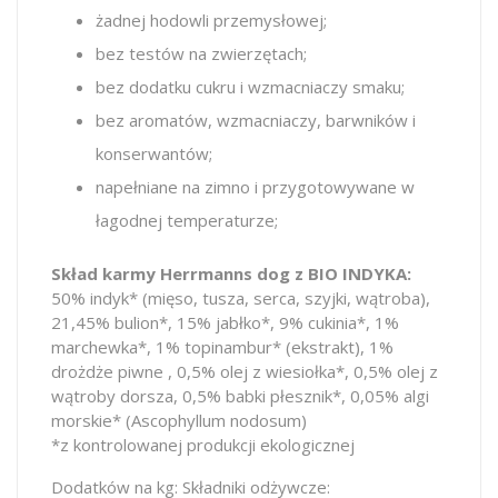
żadnej hodowli przemysłowej;
bez testów na zwierzętach;
bez dodatku cukru i wzmacniaczy smaku;
bez aromatów, wzmacniaczy, barwników i
konserwantów;
napełniane na zimno i przygotowywane w
łagodnej temperaturze;
Skład karmy Herrmanns dog z BIO INDYKA:
50% indyk* (mięso, tusza, serca, szyjki, wątroba),
21,45% bulion*, 15% jabłko*, 9% cukinia*, 1%
marchewka*, 1% topinambur* (ekstrakt), 1%
drożdże piwne , 0,5% olej z wiesiołka*, 0,5% olej z
wątroby dorsza, 0,5% babki płesznik*, 0,05% algi
morskie* (Ascophyllum nodosum)
*z kontrolowanej produkcji ekologicznej
Dodatków na kg: Składniki odżywcze: