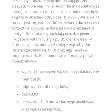
przez psy. Tuszki i szyjki dostarczają przede
wszystkim wapnia i minerałów. Nie ma dodatkowej
energii ze zbóż, za to trio jabłko, cukinia i marchew
bogate w składniki odżywcze i błonnik. „Wisienką na
torcie” jest topinambur, który zawiera dużo inuliny i
korzystnie wpływa na florę jelitową oraz hamuje
apetyt. Recepturę uzupełniają drożdże piwne
(bogate w witaminy z grupy B), olej z wiesiołka
(źródło kwasów omega-6), olej z wątroby dorsza
(dostarcza witaminę A i D) oraz algi morskie
(bogate w jod). Pełnoporcjowa karma dla psów,
monobiałkowa.
wyprodukowano we własnej manufakturze w
Niemczech;
odpowiednie dla alergików;
bez GMO;
przyjazne dla środowiska, wyprodukowano
przy niskiej emisji CO2;