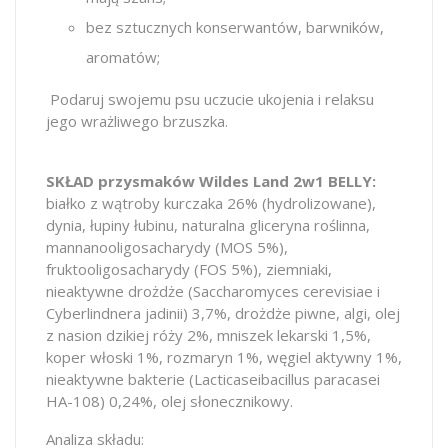
bez sztucznych konserwantów, barwników,
aromatów;
Podaruj swojemu psu uczucie ukojenia i relaksu
jego wrażliwego brzuszka.
SKŁAD przysmaków Wildes Land 2w1 BELLY:
białko z wątroby kurczaka 26% (hydrolizowane),
dynia, łupiny łubinu, naturalna gliceryna roślinna,
mannanooligosacharydy (MOS 5%),
fruktooligosacharydy (FOS 5%), ziemniaki,
nieaktywne drożdże (Saccharomyces cerevisiae i
Cyberlindnera jadinii) 3,7%, drożdże piwne, algi, olej
z nasion dzikiej róży 2%, mniszek lekarski 1,5%,
koper włoski 1%, rozmaryn 1%, węgiel aktywny 1%,
nieaktywne bakterie (Lacticaseibacillus paracasei
HA-108) 0,24%, olej słonecznikowy.
Analiza składu: