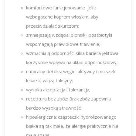
komfortowe funkcjonowanie jelit:
wzbogacone koprem włoskim, aby
przeciwdziałać skurczom;
zmniejszają wzdęcia: błonnik i postbiotyki
wspomagają prawidłowe trawienie;
wzmacniają odporność: silna bariera jelitowa
korzystnie wpływa na układ odpornościowy;
naturalny detoks: węgiel aktywny i mniszek
lekarski wiążą toksyny;
wysoka akceptacja i tolerancja;
receptura bez zbóż: Brak zbóż zapewnia
bardzo wysoką strawność;
hipoalergiczna: cząsteczki hydrolizowanego
białka są tak małe, że alergie praktycznie nie
mają szans;