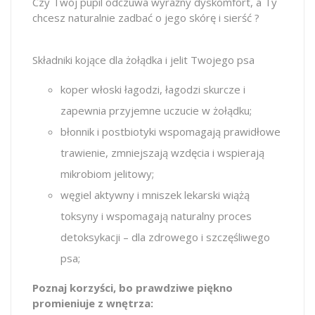
Czy Twój pupil odczuwa wyraźny dyskomfort, a Ty
chcesz naturalnie zadbać o jego skórę i sierść ?
Składniki kojące dla żołądka i jelit Twojego psa
koper włoski łagodzi, łagodzi skurcze i
zapewnia przyjemne uczucie w żołądku;
błonnik i postbiotyki wspomagają prawidłowe
trawienie, zmniejszają wzdęcia i wspierają
mikrobiom jelitowy;
węgiel aktywny i mniszek lekarski wiążą
toksyny i wspomagają naturalny proces
detoksykacji – dla zdrowego i szczęśliwego
psa;
Poznaj korzyści, bo prawdziwe piękno
promieniuje z wnętrza: